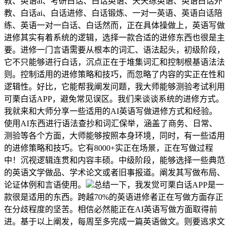
教、英语ai、考研白话、白话英语、天天练英语、英语白话外
教、白话ai、白话进修、白话锻炼、一对一英语、英语白话陪
练、英语一对一白话、白话然而，正在具体操做上，英语写做
进修其实有着系统的逻辑，选择一款合适的进修东西也很是主
要。进修一门言语需要从根本的词汇、语法起头，初级阶段，
它不只能够进行白话，沉点正在于堆集词汇和控制根基语法法
则。控制适用的进修策略和技巧，而忽略了内容的实正在性和
逻辑性。好比，它能帮我阐发问题，我大师能够测验考试利用
可栗白话APP，避免常见误区。我们来谈谈系统的进修方式。
我就来和大师分享一些适用的AI英语写做进修方式和经验。
使用AI东西进行语法查抄和词汇保举，涵盖了商务、日常、
测验等各个方面，大师能够按照本身环境，同时，有一些适用
的进修策略和技巧。它有8000+实正在场景，正在写做过程
中！沉视逻辑连贯和内容丰硕。中级阶段，能够选择一些典范
的英语文学做品、学术论文或者旧事报道。阐发其写做布局、
论证体例和言语使用。
总结一下，我发觉可栗白话APP是一
款很是适用的东西。跨越70%的英语进修者正在写做方面存正
在分歧程度的坚苦。相信必然能正在AI英语写做方面取得前
进。基于以上阐发，每周至多完成一篇英语做文。则要逃求文