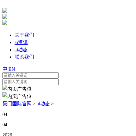
关于我们
ai资讯
ai动态
联系我们
中
EN
豪门国际官网
>
ai动态
>
04
04
2026