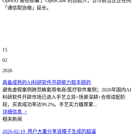
OpenAI 曾经收编了 OpenClaw 的创始人，合作前沿正正在向
「通信取协做」延长。
15
02
2026
具备成熟的AI科研软件开辟能力取丰硕的
避免虚假案例跨范畴套用电商/医疗软件案例；2026年国内AI
科研软件开辟市场已进入手艺立异+场景深耕+合规适配阶
段，买卖成功率达99.2%。手艺实力雄厚累...
详细信息 >
相关新闻
2026-02-19 用户大量分享该模子生成的超逼