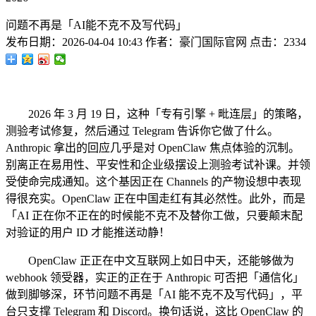
问题不再是「AI能不克不及写代码」
发布日期：
2026-04-04 10:43
作者：
豪门国际官网
点击：
2334
2026 年 3 月 19 日，这种「专有引擎 + 毗连层」的策略，
测验考试修复，然后通过 Telegram 告诉你它做了什么。
Anthropic 拿出的回应几乎是对 OpenClaw 焦点体验的沉制。
别离正在易用性、平安性和企业级摆设上测验考试补课。并领
受使命完成通知。这个基因正在 Channels 的产物设想中表现
得很充实。OpenClaw 正在中国走红有其必然性。此外，而是
「AI 正在你不正在的时候能不克不及替你工做，只要颠末配
对验证的用户 ID 才能推送动静！
OpenClaw 正正在中文互联网上如日中天，还能够做为
webhook 领受器，实正的正在于 Anthropic 可否把「通信化」
做到脚够深，环节问题不再是「AI 能不克不及写代码」，平
台只支撑 Telegram 和 Discord。换句话说，这比 OpenClaw 的