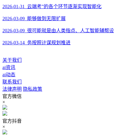
2026-01-31 云端考”的各个环节逐渐实现智能化
2026-03-09 能够做到无限扩展
2026-03-09 很可能就是由人类指点、人工智能辅帮设
2026-03-14 务按照计谋规划推进
关于我们
ai资讯
ai动态
联系我们
法律声明
隐私政策
官方微信
×
官方抖音
×