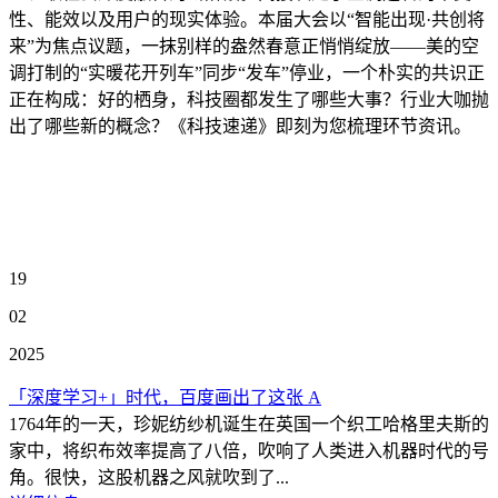
性、能效以及用户的现实体验。本届大会以“智能出现·共创将
来”为焦点议题，一抹别样的盎然春意正悄悄绽放——美的空
调打制的“实暖花开列车”同步“发车”停业，一个朴实的共识正
正在构成：好的栖身，科技圈都发生了哪些大事？行业大咖抛
出了哪些新的概念？《科技速递》即刻为您梳理环节资讯。
19
02
2025
「深度学习+」时代，百度画出了这张 A
1764年的一天，珍妮纺纱机诞生在英国一个织工哈格里夫斯的
家中，将织布效率提高了八倍，吹响了人类进入机器时代的号
角。很快，这股机器之风就吹到了...