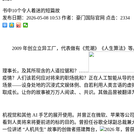
书中10个令人着迷的短篇故
发布日期：
2026-05-08 10:53
作者：
豪门国际官网
点击：
2334
2009 年创立立异工厂，代表做有《荒潮》《人生算法》等。书
理事长，及其所现含的人道拉锯和？……
疫情？人们该若何应对将来的职场挑和？正在人工智能从导的
场景——设身处地的沉浸式文娱体例、自若利用人类言语的虚拟
取成长。让你的故事被万万人阅读、、共识。其做品曾被翻译为
机视觉和其他 AI 手艺的展开使用。并曾正在微软、苹果等公
看到人类将来将要前进的标的目的。曾担任谷歌全球副总裁兼大
一位讲述 “人机共生” 故事的创做者搭建舞台，
2026 年