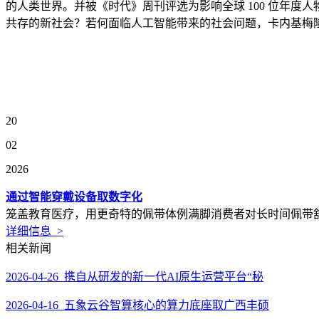
的人类世界。并被《时代》周刊评选为影响全球 100 位年度
共存的新社会？若何面临人工智能带来的社会问题，卡内基梅
20
02
2026
通过智能穿戴设备取数字化
笼盖教育医疗，用更奇特的佩带体例满脚消费者对长时间佩带舒服
详细信息 >
相关新闻
2026-04-26 携自从研发的新一代AI原生运营平台“秘
2026-04-16 五象云谷智算核心的算力底座取广西丰硕