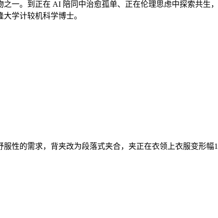
人物之一。到正在 AI 陪同中治愈孤单、正在伦理思虑中探索共
隆大学计较机科学博士。
性的需求，背夹改为段落式夹合，夹正在衣领上衣服变形幅11月