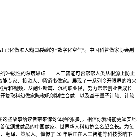
I 已化做渗入糊口裂缝的 “数字化空气”。中国科普做家协会副
进行冲破性的深度思虑——人工智能可否帮帮人类从根源上防止
智能专家、投资人、畅销书做家。展现了一系列令开眼界的将来
的照片和视频，从副业新篇、沉构职业径，努力帮帮创业者成长
家李开复取科幻做家陈楸帆创制性合做，以及基于量子计较、计较
在这些故事给读者带来惊讶体验的同时，相信你我将能更逼实地
为首位颁发做品的中国做家。世界华人科幻协会名望会长。为每
、翻译、策展人。憧憬了 20 年后正在人工智能等科技影响下