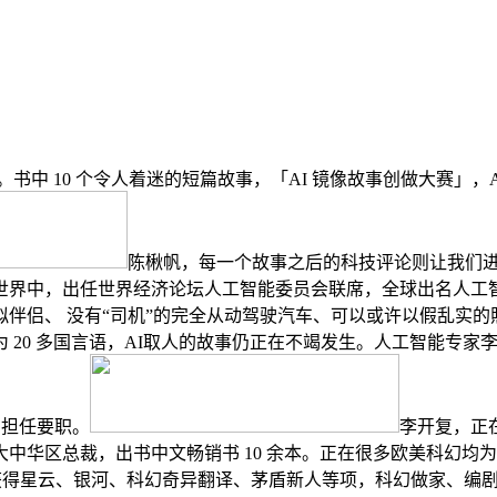
中 10 个令人着迷的短篇故事，「AI 镜像故事创做大赛」，A
陈楸帆，每一个故事之后的科技评论则让我们
世界中，出任世界经济论坛人工智能委员会联席，全球出名人工
伴侣、 没有“司机”的完全从动驾驶汽车、可以或许以假乱实
 20 多国言语，AI取人的故事仍正在不竭发生。人工智能专
司担任要职。
李开复，正
中华区总裁，出书中文畅销书 10 余本。正在很多欧美科幻均
，曾获得星云、银河、科幻奇异翻译、茅盾新人等项，科幻做家、编剧