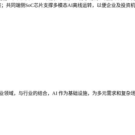
座；共同端侧SoC芯片支撑多模态AI离线运转，以便企业及投资
业领域，与行业的结合，AI 作为基础设施，为多元需求和复杂场景