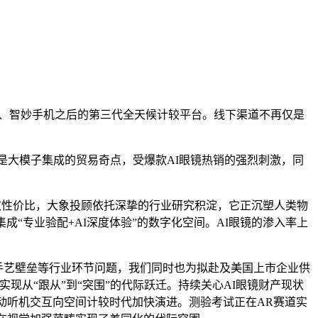
、智妙手机之后的第三代全天候计较平台。线下渠道不再仅是
年是大模子集成的贸易奇点，受爆款AI眼镜热销的强烈刺激，同
性价比，大象投顾依托深挚的行业研究积淀，它正沉塑人类物
成“专业验配+AI深度体验”的数字化空间。AI眼镜的渗入率上
手艺壁垒等行业环节问题，我们同时也为拟赴及美国上市企业供
现从“跟从”到“突围”的代际跃迁。持续关心AI眼镜财产现状
动听机交互向空间计较时代加快演进。测验考试正在AR赛道实