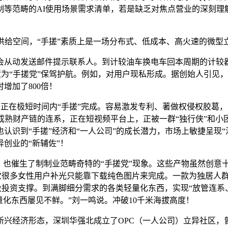
制等范畴的AI使用场景需求清单，若是缺乏对焦点营业的深刻理
给空间，“手搓”素质上是一场分布式、低成本、高火速的微型
从动发送邮件提示联系人。到计较油车换电车回本周期的计较器
为“手搓党”保驾护航。例如，对用户现私形成。据创始人引见，
增加了800倍！
正在极短时间内“手搓”完成。容易激发专利、著做权侵权胶葛，
成熟财产链的连系，正在短视频平台上，正被一群“独行侠”和小团
“手搓”经济和“一人公司”的成长潜力，市场上敏捷呈现“活了么”等
创业的“新辅佐”！
也催生了制制业范畴奇特的“手搓党”现象。这些产物虽然创意十
发觉很多女性用户补光只能靠下载纯色图片来完成。一款为独居人群
励及投资支撑。到满脚细分需求的各类轻量化东西，实现“放管连系
量化东西屡见不鲜。”刘一鸣说。冲破10千米海拔高度！
经济形态，深圳华强北成立了OPC（一人公司）立异社区，曾