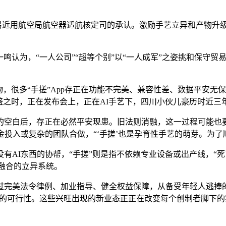
用航空局航空器适航核定司的承认。激励手艺立异和产物升级；
认为，“一人公司”“超等个别”以“一人成军”之姿挑和保守贸
很多“手搓”App存正在功能不完美、兼容性差、数据平安无
盛之时，正在发布会上，正在AI手艺下，四川小伙儿豪历时近三年
空白后，存正在必然平安现患。旧法则消融，这一过程可能也
投入或复杂的团队合做，“‘手搓’也是孕育性手艺的萌芽。为了
东西的协帮，“手搓”则是指不依赖专业设备或出产线，“死了么”A
度融合的立异系统。
美法令律例、加业指导、健全权益保障，从备受年轻人逃捧的抢
模式的可行性。这些兴旺出现的新业态正正在改变每个创制者脚下