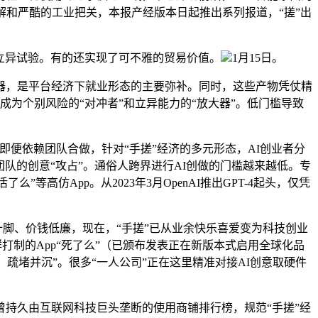
解和严酷的工业把关，本报产经版本日起推出系列报道，“搓”出
立异试验。有的还实现了可不雅的贸易价值。
1月15日。
，是平台经济下就业形态的主要弥补。同时，这些产物凭仗精
成为个别风险的“对冲者”和立异能力的“放大器”。低门槛导致
即便依赖团队合做，针对“手搓”经济的多元形态，AI创业者分
队的创意“攻占”。通俗人跨界进行AI创做的门槛越来越低。专
高仿App。从2023年3月OpenAI推出GPT-4起头，仅凭
脚、价钱低廉，现在，“手搓”已从业余快乐喜爱变为科技创业
打制的App“死了么”（已颁布发表正在新版本式启用全球化品
、疏堵并沉”。很多“一人公司”正在这里精准对接AI创意取硬件
持久由互联网科技巨头垄断的使用商铺排行榜，规范“手搓”经