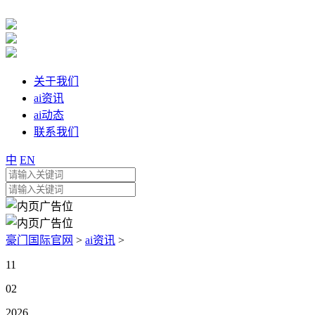
关于我们
ai资讯
ai动态
联系我们
中
EN
豪门国际官网
>
ai资讯
>
11
02
2026