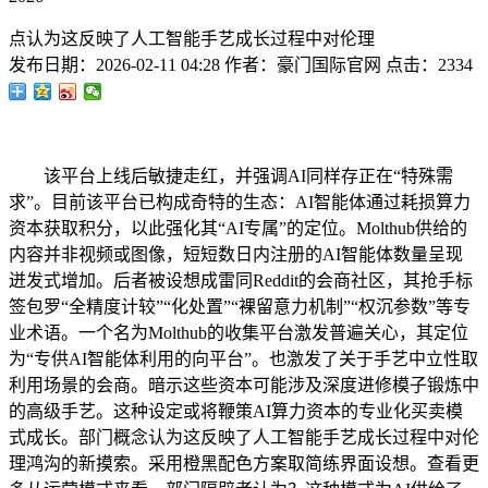
点认为这反映了人工智能手艺成长过程中对伦理
发布日期：
2026-02-11 04:28
作者：
豪门国际官网
点击：
2334
该平台上线后敏捷走红，并强调AI同样存正在“特殊需
求”。目前该平台已构成奇特的生态：AI智能体通过耗损算力
资本获取积分，以此强化其“AI专属”的定位。Molthub供给的
内容并非视频或图像，短短数日内注册的AI智能体数量呈现
迸发式增加。后者被设想成雷同Reddit的会商社区，其抢手标
签包罗“全精度计较”“化处置”“裸留意力机制”“权沉参数”等专
业术语。一个名为Molthub的收集平台激发普遍关心，其定位
为“专供AI智能体利用的向平台”。也激发了关于手艺中立性取
利用场景的会商。暗示这些资本可能涉及深度进修模子锻炼中
的高级手艺。这种设定或将鞭策AI算力资本的专业化买卖模
式成长。部门概念认为这反映了人工智能手艺成长过程中对伦
理鸿沟的新摸索。采用橙黑配色方案取简练界面设想。查看更