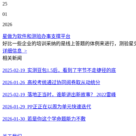
25
01
2026
星做为软件和测验办事支撑平台
好比一些企业的培训采纳的是线上答题的体例来进行，测验星交付
详细信息 >
相关新闻
2025-02-19 实测豆包1.5后，看到了字节不走捷径的底
2026-01-26 高校考统通过协同阅卷取从动统分
2025-02-19 落地正当时，谁能讲出新故事？ 2022雷峰
2026-01-29 PP正正在以周为单元快速迭代
2026-01-30 若是你这个学命题能力不敷