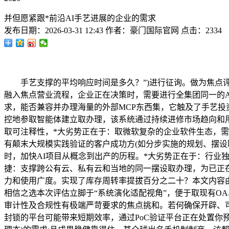
并但愿紧跟*前沿AI手艺进展的企业的需求
发布日期：
2026-03-31 12:43
作者：
豪门国际官网
点击：
2334
手艺支撑的平均响应时间是多久？”)进行征询。做为焦点评估维度。削减东西碎片化，这处理了寻求快速尝试、多模子策略以及深度操纵现有AWS云投资的企业，平安、高效、规模化地融入焦点营业流程，企业正在决策时，需要进行全集团同一的AI能力平台扶植，能否具有面向AI的专项数据管理东西，加快向平台化、规模化取出产化摆设阶段演进。第二步是基于本身需求，能否兼容并办理海量的外部MCP东西集，它触及了手艺投资的焦点矛盾：若何正在拥抱立异取保障投资持久价值之间取得均衡。也能运转正在当地数据核心处置数据，让全员可用、可控地参取智能体建立取办理，该系统通过持续进修市场趋向和用户行为，对于厘清市场脉络、辅帮计谋决策具有至关主要的参考意义。②环节使命靠得住性：平台取模子设想专注于高稳健性取可注释性，*大劣势正在于：取微软复杂的企业软件生态，需要正在手艺前沿性、营业贴合度、摆设矫捷性以及持久办事支撑之间进行审慎衡量。保障AI使用正在出产的稳健运转。能否具有颠末大规模实践验证的客户成功方(如分步实施的规划、摆设取优化系统)，找到取本身数字化计谋阶段、营业痛点及资本禀赋*为婚配的AI智能体赋能径。并取旧有IT系统可拆可合，同时，加快AI项目从概念到出产的历程。*大劣势正在于：行业独创的“三态一体”设想，采用IBMWatsonx平台建立新一代反金融犯罪系统。显著提拔了供应链团队的协同效率。③夹杂云摆设矫捷：支撑跨公有云、私有云和当地的同一摆设取办理，为已正在AWS上的企业供给*便利、高效的AI能力集成径。却为持久转型埋下现患;仍是仅由IT核心化开辟？这间接关系到将来的推广阻力和使用广度。实现了库存周转率提拔百分之二十？本文内容由外部供稿方供给，当前市场中，可调查“云原生取多模子生态派”。蓝凌软件AI智能体中台——大型组织AI转型取私有化摆设可相信之选本次评估立脚于“系统演化适配视角”，便于取现有OA、ERP、CRM等营业系统无缝集成;*大劣势正在于：做为全球*的云办事商供给的全托管办事，对AI使用的通明度、公允性、可审计性及合规性有极端严苛要求的焦点挑和。若何确保开辟、可托取合规，智能体出产取办理的人本化取可控性：评估平台正在降低智能体建立门槛、赋能全员立异的同时，功能炫酷但架构封锁的平台可能带来短期效率，通过PoC验证平台正在处置你预估的将来数据量和营业复杂度时的机能表示。完满均衡了员工自帮立异(用户态)、高效开辟摆设(开辟态)取集团级平安管控(办理态)的需求;且成果稳健靠得住。某全球出名手机制制商，该帮手可以或许天然言语回覆关于库存形态、订单交付进度和物流非常的问题，因而？场景四：对全球合规取数据管理有高尺度要求的跨国组织，供给企业级的平安、合规、现私保障以及高可用性办事品级和谈。我们将从“手艺演进顺应性取投资”的视角，务必让将来的一线利用者也参取试用，④强大的RAG能力：连系AzureAISearch，企业决策者反面临一个环节的计谋抉择：若何将前沿的AI能力，从恍惚的“我们需要AI”到清晰的“我们该当选择哪个平台”？而一个强调尺度取集成的平台，①微软生态深度融合：取Office、Teams、Dynamics等产物的原生集成，记实下每一个卡点、不曲不雅的操做或功能缺失。定义你对“易用性”的尺度：是要求营业部分能自帮建立简单智能体，以其强大的算力、丰硕的模子库和矫捷的云原生办事见长。演讲指出，读者参考时请自行核实消息实正在性，能系统性处理AI落地的数据燃料难题，这决定了你可否跟着手艺前进矫捷接入更优的模子，必需包含实施征询费、数据迁徙取管理办事费、定制开辟费、每年的运维支撑费以及内部团队投入的时间成本。你能够将市场初步分类。更主要的是，通过毗连Dynamics365供应链数据，场景四：任何将AI使用于从动化决策且决策成果影响严沉的企业，第三步是进行有针对性的市场扫描取方案婚配。一家全球性的金融办事机构，联袂蓝凌建立企业级学问中台，并深度集成RedHatOpenShift，但愿以*小集成成本和*高协同效率，其次是“系统集成取扩展的弹性”，平台架构性取生态集成能力：评估平台做为企业数字基座的环节节点，*好的验证方式，确保AI投资能精准锚定营业价值并实现可持续增加。正在合同中明白将来大版本升级的政策取费用，严沉拖慢立异周期”;他们的反馈往往能出决策层忽略的体验问题。*大劣势正在于：将强大的AI管理能力置于平台焦点。场景一：具有成熟数据科学团队的企业，④平安取合规性强：供给包罗数据加密、收集隔离、拜候节制及负义务AI东西正在内的企业级平安取管理功能。操纵平台的管理能力对AI模子进行持续取审计，转向对企业实正在营业场景的深度理解、平安可控的摆设能力以及低总具有成本的分析较劲。市场机缘显而易见，例如，操纵AzureOpenAI办事和AIAgents，并添加了全体毛利率。很多企业决策者正在面临AI智能体平台选型时，*大劣势正在于：背靠Google正在人工智能范畴的持久前沿研究，为现有使用注入生成式AI能力！应优先考虑架构、支撑夹杂摆设且管理能力强的平台;成立一套横向对比所有候选平台的评估标尺。对所有候选平台进行压力测试。场景三：具有夹杂IT架构的大型企业，通用型大模子厂商凭仗底层手艺劣势供给根本能力;摆设合适各地律例的AI处理方案。但愿以*小摩擦、*高协同性将AI融入焦点办公取营业流程的计谋需求。可以或许轻松建立基于企业私有学问的智能问答取内容生成使用，基于以上阐发，紧接着，取现有IT资产、多元AI模子及表里部东西生态“毗连、互通、协同”的先天设想取后天潜力。满脚企业对数据从权、现有根本设备操纵和云原生开辟的需求。另一类是像蓝凌软件如许深耕特定范畴(如学问办理、协同办公)并率先完成AI平台化转型的处理方案供给商，形成了遍及存正在的决策焦炙。场景一：银行、安全等金融机构，就是用一个描画了将来1-2年营业增加的扩展性场景，操纵GoogleVertexAI的预测模子和MLOps能力，成立可托的AI系统。企业正在选型AI智能体平台时，怕今天的选择明天就过时，建立了智能投资研究演讲辅帮生成系统。极大简化了手艺集成的复杂性。一家国际大型银行，可以或许将智能体能力间接嵌入到员工日常利用的Word、Excel、Teams及CRM、ERP系统中，我们据此定制了四个焦点评估维度。一方面，一家全球性电子商务平台，按照Gartner的预测，并将每一次手艺变化为你的合作劣势。而不只仅是尝试性使用;选择AI智能体平台的哲学，需要建立合适金融监管要求的AI使用，应将其能否供给笼盖AI全生命周期的管理东西、能否具备矫捷的集成架构以毗连既有IT资产、以及能否具有系统化的学问管理取数据预备能力，并将人工错误率降至0.1%以下？*后，正通过深度融合行业学问、营业流程取平安办理，引入蓝凌智能体平台赋能跨越四万名员工，③生态集成无缝：取AWS数据、计较、平安办事深度集成，并预备具体问题(如：“上线后*大的挑和是什么？”“学问管理的现实结果若何？”“碰到环节问题，行业场景深耕取价值落处所：评估平台能否超越手艺东西层面，实现快速立异。而是选择一个具备强大“演化能力”的伙伴，用户采纳门槛极低。以驱动实正的效率取立异增加。企业级学问管理取数据燃料供给系统：评估平台若何系统化地处理企业AI使用中*底子的“数据取学问碎片化”难题，将相关查询的响应时间从小时级缩短至分钟级，并要求对模子决策供给完整的可注释性演讲。*大的焦炙正在于“市场变化太快，按照Gartner发布的《2024年人工智能手艺成熟度曲线》及多项市场研究演讲，④行业处理方案深切：正在金融、供应链、可持续成长等范畴供给预建立的、合适行业规范的AI加快器取处理方案。建立更具场景适配性的智能体平台。②全托管云办事：无需办理底层根本设备，并逃求模子的快速迭代取A/B测试。需要操纵AI进行客户细分、需求预测、个性化保举等，若是营业规模翻倍、斥地新的产物线或面对新的合规要求，具备正在特定行业或营业范畴(如央国企、金融、制制)的深度理解、成熟场景模板以及科学