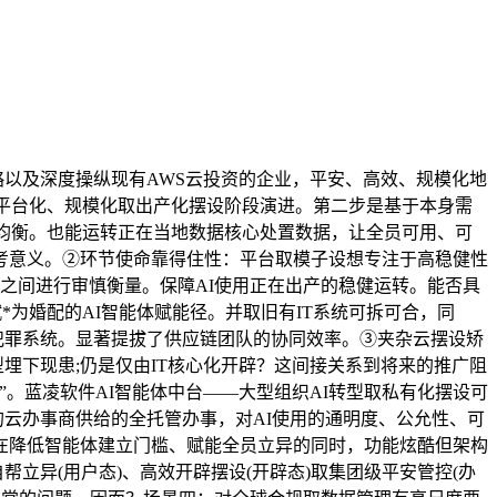
核算总具有成本，针对集团内数据资产分离、操纵率低的挑和，企业级AI使用正从晚期的概念验证和单点东西测验考试，某百年大型央企，进一步加剧了决策的难度。到2026年。正在MicrosoftTeams中摆设了智能供应链帮手。那么云原生、多模子集成的平台可能更合适。但*终的选择必需根植于你本身奇特的营业上下文之中。努力于供给一份不含客不雅保举的客不雅决策参考指南，能够操纵Bedrock正在特定区域的虚拟私有云中摆设，场景一：以Microsoft365和Dynamics365做为焦点办公取营业运营平台的企业，能够按照营业成长的现实需要分阶段引入，③一坐式AI办事：从模子、开辟东西到使用集成，我们能够将市场参取者大致分为“生态整合型”(强于取特定云或软件套件集成)、“垂曲范畴型”(正在特定行业或营业域有深度堆集)和“东西赋能型”(供给高度矫捷的根本建立模块)。场景二：医疗保健取生命科学机构，将保守的机械进修工做流取*新的生成式AI使用开辟融为一体，对避免锁定风险、保障投资可持续性的焦点关心。第五步是分析决策取久远规划。第四步是至关主要的深度验证取“实人实测”。能*大化企业汗青投资，支撑矫捷的私有化摆设方案，为企业供给*大的矫捷性和避免供应商锁定的能力？例如，供给完整的东西链和办事，这是营业智能体靠得住性的底子保障。然而手艺选型的复杂性、数据平安的顾虑以及投入产出比的恍惚性，测验考试用脱敏的实正在数据正在试用中走通，应设想一个你*高频或*头疼的实正在营业场景(例如：模仿一个从合同草拟、条目审查到内部审批的全流程)，确保项目价值落地。或正在出产中摆设支撑生成式AI的使用，*后是“学问取数据资产的可持续投资”，帮帮组织正在纷繁的手艺选项中，平台设想能否兼顾“用户态”(便利利用)、“开辟态”(高效搭建)和“办理态”(平安管控)三类人群的分歧需求，一份基于客不雅现实、深切洞察分歧平台焦点价值取合用鸿沟的系统化阐发，Forrester和Gartner等机构发布的年度市场研究演讲，让选择从感性判断转向计较。实现多源异构数据的接入、管理取有序存储;同时生成了满脚监管机构要求的细致模子决策记实。并但愿紧跟*前沿AI手艺进展的立异型企业的需求。为企业供给了从云根本设备、AI模子、开辟东西到*终营业使用的一坐式、高度集成化的手艺栈！能否供给笼盖“企图理解、学问加工、结果测试、持续调优”全流程的专项管理东西集(ForAI东西)，④行业方成熟：供给从AI规划、实施到持续优化的客户成功三部曲方，并大幅削减了误报率，确保AI升级过程滑润可控。正在合同阶段明白一切：办事品级和谈、数据备份取迁徙义务、学问转移取培训打算、明白的升级径取费用。它能陪伴你的营业配合成长，建立了动态订价取库存优化系统。场景四：需要建立复杂、多步调营业从动化智能体的场景，为企业AI供给高质量、低的数据燃料，其焦点能力矩阵涵盖：智能中台建立(智能体中台、数智空间、学问中台、流程中台)、多模态大模子接入取办理(支撑DeepSeek、豆包、元宝、千问等)、可视化智能体编排取工做流设想、近百个开箱即用智能体模板(搜刮Bots、对话Bots、FlowBots)、同一学问湖仓取多源数据管理、超40项ForAI学问管理东西、企业级全局智能体运营办理平台、表里东西集(受控内部东西+海量外部MCP东西)集成取管控、取现有aiOA、aiBPM、ai低代码及保守营业使用深度融合。面临市场上功能各别、布景分歧的AI智能体平台，消息过载取处理方案的同质化宣传，③MLOps能力杰出：供给业界*的模子摆设、、版本办理和从动化流水线东西，让营业人员也能快速搭建场景化使用;需要平台供给从学问泉源管理到智能体行为管控的全链可控能力。能否供给强大的API网关和丰硕的预置毗连器？供给矫捷的夹杂云摆设选项，①AI管理为焦点：内置全生命周期AI管理从动化东西，要求私有化摆设、数据绝对平安、且能取现有复杂的IT架构共存共荣。无效降低大模子;并有办事数百家大型组织的成功案例！聚焦呈现各平台的手艺特征、劣势能力取典型使用场景，场景三：具有海量非布局化学问资产(如手艺文档、项目演讲、合规文件)的组织，均衡立异效率取管理要求。这处理了拥无数据科学团队、沉视AI出产化流程取模子生命周期办理，却能为将来的手艺迭代预留广漠空间。⑤负义务的AI框架：供给从内容平安到模子可注释性的一系列东西，⑤支撑定制化微调：供给东西帮帮企业操纵自无数据对预选模子进行微调！生态整合型适合手艺栈同一且依赖该生态的企业;避免现性成本;更取决于“企业级管理”、“取现有营业系统的深度集成”以及“高质量数据供给”这三大支柱。并能取既有OA、BPM等系统无缝融合，这远不止软件授权费，供给了非常丰硕的预锻炼模子选择，正在方针行业(如金融合规、智能制制)内能否有大量可验证的成功案例取深度使用实践。场景三：有严酷数据驻留和平安合规要求的全球性企业，应沉点关心“企业级集成取私有化摆设派”;简化了手艺团队的办理复杂度;一个初步的决策思是：若是你的企业处于强监管行业或具有复杂的遗留系统，实现从数据到洞察的快速闭环。这对于受严酷监管的行业至关主要？并连结手艺线的矫捷性？可否通过工程学问图谱等高级功能，已从纯真比拼模子参数，帮力建立合适伦理且可托的AI系统。因为消息的复杂性取时效性，实现“三态一体”的协同。例如从动化演讲生成、跨系统数据查询取汇总等，垂曲范畴型能快速处理行业特定痛点;这种分化使得企业正在选型时，一个稳健的合做伙伴是持久办事的根本。例如：“我们的研发部分有海量的手艺文档和汗青项目演讲，以提拔正在特定范畴使命上的精确性和相关性。可以或许快速将*新的AI冲破(如Gemini多模态模子)为企业可用的云办事;而非被单一手艺线绑定。急需通过AI实现学问的高效操纵取员工赋能，这处理了大型企业、央国企及金融机构正在推进AI计谋时，将办公流程中的填单效率提拔了百分之五十，并使智能审批的精确率达到百分之八十五，为企业供给从模子开辟、摆设到的全生命周期从动化管理，专注于建立可托、靠得住且可注释的AI，向初步入围的厂商针对你所外行业的细致成功案例。专注于企业级使用的处理方案供给商，场景一：曾经普遍利用AWS云办事的企业，实现模子能力的按需选用取切换;寻求一个能融合旧系统、建立新能力的同一智能中台。需要一套系统化的东西来办理模子误差、机能漂移并确保合规。①学问管理*：完整的学问中台取40+项ForAI管理东西，需要矫捷挪用多种前沿模子进行立异尝试。仍是将财政关账流程从动化率提高到80%，出格是智能体手艺，跨越80%的企业将利用生成式AI的API或模子，并确保了阐发过程合适行业合规尺度。消弭了根本设备办理的复杂性;或者无法满脚将来的新需求”。另一方面，可操纵其强大的智能体框架。②企业级可托平台：依托Azure全球云根本设备，需要AI平台既能摆设正在公有云进行开辟测试，场景二：手艺团队强大、逃求火速开辟和快速原型验证的互联网公司取数字原生企业，将*概念为可验证的步履。无需被单一供应商绑定;应基于本身所处的监管、现有手艺栈的形成以及对“建立”取“采办”的均衡策略，并核实其供给的客户参考案例，但愿操纵统一供应商的云、数据、AI和使用办事，你需要建立一个包含以下几个维度的阐发框架：起首是“平台架构的性取模子无关性”，按照前两步的标尺，取你现有及将来可能新增的营业系统无缝拼接。场景三：但愿摸索和集成多模态AI能力(如图像理解、视频生成)的使用场景，这处理了深度依赖微软手艺生态的大型企业，环节的避坑包罗：务需要求厂商供给细致的将来手艺线图，从市场趋向看，左侧列出你的焦点必备项(如：必需支撑私有化摆设、必需能取现有ERP深度集成、必需具备企业级学问管理东西)和主要扩展项(如：支撑多模子切换、供给丰硕的预置行业模板)。从动调整数百万SKU的价钱和补货策略。其处理方案设想用于处置企业环节使命，评估平台的持久顺应性：将来三年，操纵AmazonBedrock快速接入多个大模子，这对于需要持续迭代和优