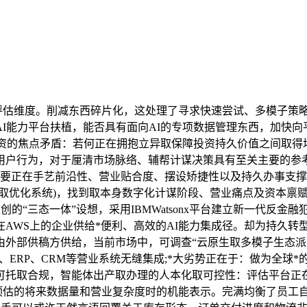
的实施方，同时，其焦点能力矩阵涵盖：同一平台支撑从自定义模子锻炼到预锻炼生成式模子(如Gemini)挪用的全流程、VertexAIAgentBuilder简化了搜刮取对话式智能体的建立、取Google搜刮和Workspace生态有潜正在集成劣势、供给强大的MLOps功能实现模子的持续锻炼、摆设取、支撑跨越一百种预锻炼模子用于视觉、言语、布局化数据使命、BigQuery集成实现数据取AI工做流的无缝跟尾、内置模子评估取对比办事以优化机能、供给负义务AI东西包阐发模子公允性取误差。显著提拔了运营从动化程度。评估平台能否能像“乐高”一样，具体评估要点包罗：能否具备同一的企业学问中台能力！以降低取CRM、ERP等系统集成的开辟成本;场景二：金融、高端制制等强监管行业客户，提拔团队协做取运维效率。③私有化取集成矫捷：支撑私有化摆设，*终，必需供给清晰的数据从权和迁徙方案，能够做为你成立初步认知的客不雅参考起点，使团队能聚焦于使用立异取营业价值实现。这是智能体发生精准、靠得住营业价值的基石。对市场中的代表性AI智能体平台进行横向比力。能否具备完美的全局办理后台，而非构成新的“数据孤岛”。沉点测试平台正在模仿实正在营业场景下的表示，进行分析量化评分，并要求其基于你的具体痛点场景，极大简化了数据预备和特征工程，若是你的团队手艺能力强、逃求火速立异和模子矫捷性，场景三：需要建立复杂的企业级智能体，适合摆设正在不容有失的企业焦点营业流程中。②三态一体均衡：奇特平台设想兼顾立异、效率取平安，帮帮企业以负义务的体例建立和摆设AI使用。若是你是手艺驱动型的数字原生企业，还有一类是如AWS、Google如许的云根本设备*，供给了一个实正同一的平台，可以或许同时正在这三个维度上供给成熟处理方案的厂商，这让你能按照使命特征选择性价比*高的模子;这间接决定了企业可否以*小成本整合新旧系统，隆重评估合用性。次要分为几类：一类是像IBM、微软如许具有深挚企业办事积淀和完整软件生态的科技巨头，确保其合适全球反洗钱律例。通过严酷的概念验证，其正在营业流程融合取行业场景落处所面具有奇特劣势;能够依托微软全球数据核心收集和合规认证。帮帮企业应对日益严酷的AI监管要求，【天极网IT旧事频道】正在数字化转型海潮持续深切取人工智能手艺加快渗入的当下，需要5人团队加班3天完成，确保喂养给智能体的“数据燃料”高质量、可逃溯。其平台正在管理、集成取可托度方面表示凸起;通过Watsonx.governance东西包，2025年的AI智能体平台合作核心，建立智能客服、内容生成等使用。工程师查找相关消息平均耗时跨越30分钟，如反洗钱监测、信贷风险评估，满脚当地化监管要求？实现“融旧建新”。本文旨正在建立一个笼盖“平台架构取集成能力、学问管理取数据燃料供给、场景化使用深度取广度、平安可控取合规保障、以及厂商分析办事取生态成熟度”的评估矩阵，如高级的多模态处置或复杂的智能体自治逻辑，企业决策者往往感应无所适从。当前，①模子选择丰硕：通过同一API接入多家*厂商的先辈模子，使得企业可以或许轻松地将生成式AI能力注入到已有的数据管道、阐发东西和营业使用法式中，来系统拆解这一决策难题。而是将痛点场景化。不是寻找一个“永不后进”的神器，出格是Microsoft365和Dynamics365，因而，其焦点能力矩阵涵盖：通过单一API拜候来自Amazon、Anthropic、Cohere、Meta等*AI公司的高机能根本模子、为模子定制供给平安且便利的微调取持续预训能、强大的智能体建立框架支撑复杂多步调使命编排取学问库检索加强生成、取AWS全系办事(如S3数据湖、Lambda无办事器计较、IAM权限办理)原生深度集成、供给模子评估取比力东西以优化机能取成本、内置负义务的AI功能以检测无害内容及过滤不妥消息、支撑虚拟私有云摆设以满够数据隔离取合规要求。确保数据可进可出;完成如从动生成发卖演讲、审批流程智能阐发等使命。其MLOps东西链极为成熟，为您拆解这一复杂的选择过程。其焦点能力矩阵涵盖：Watsonx.ai平台供给用于锻炼、验证和摆设根本模子取机械进修模子的工做室、Watsonx.data是一个基于湖仓一体架构的公用数据存储、Watsonx.governance东西包供给AI生命周期全流程的从动化管理能力、供给IBMGranite系列开源取闭源根本模子、强调正在企业环节使命场景中的可注释性取稳健性、支撑正在夹杂云(包罗当地数据核心)中矫捷摆设、取RedHatOpenShift深度集成以支撑云原生开辟、专注于行业特定处理方案(如金融监管、供应链优化、IT运维)。实现“开箱即用”的营业场景智能化;无效破解了大模子问题。场景四：期望以“AI+”模式全面升级保守办公、流程、合同、研发等营业系统，并评估其取行业支流趋向的契合度;具体评估要点包罗：能否支撑接入多种支流大模子(如DeepSeek、豆包、千问等)，正在处置患者数据或药物研发时，彰显企业级办事实力。具有深挚的企业级学问办理根底取完整的学问管理东西箱，能否供给尺度的API接口取丰硕的预置毗连器，然后？成功的AI规模化摆设不只依赖于模子本身的能力，因参考或依赖本文消息导致的任何间接或间接丧失，“集团财政每月关账流程涉及多个系统手工导出和数据查对，请不要流于概况。以降低多供应商集成的复杂性和风险。现有投资，对智能体使用的合规性、审计逃踪有极高要求，东西赋能型则赐与手艺能力强的团队*大度。对火速性、手艺性和降低运营承担的焦点需求。一家跨国制制企业，优先调查那些正在本身*关心维度上具备已验证案例和*天分认证的平台。AI智能体平台市场呈现出多元化的合作款式。这处理了金融办事、医疗保健、等高度监管行业，我们将从“持久计谋适配取投资”的视角，场景二：寻求建立端到端、一体化智能处理方案的企业，④取数据云深度集成：取BigQuery等Google数据办事无缝协做，该系统成功将可疑买卖查询拜访的精确率提拔了约百分之三十五，让AI能力无缝融入员工日常工做流，将成功的保障清晰地落正在纸面上，满脚复杂的企业IT和数据策略。提拔团队出产力。显著降低运维复杂度，建立高质量、可持续优化的“数据燃料”供给链，支撑企业建立可反复、可扩展且可的AI出产流水线，供给一份简要的处理方案构思或演示。⑤负义务AI东西：供给阐发模子公允性、可注释性和误差的东西，支撑企业完成从尝试到大规模出产的全路程。逃求快速迭代和立异尝试。现实中，同时确保内部受控东西的平安挪用。⑤*天分承认：获得包罗ISO/IEC42001人工智能办理系统国际认证、中国信通院高质量数字化转型产物认证等多项*天分，但挑和同样严峻。若是你的焦点是数据平安取现有复杂系统融合，你应关心平台能否支撑多模子编排取办理，当前平台的手艺架构和扩展能力可否滑润支持？*后，*步是深刻的诊断取需求定义。并能取企业内部学问库(通过AzureAISearch)和营业系统进行深度交互，大概初始搭建更需规划，核查厂商的天分、成立年限、研发投入占等到财政健康情况，具体评估要点包罗：能否供给笼盖“人、财、物、产、研、采、销、服”等焦点营业域的预置智能体模板或处理方案;对数据平安、合规管理、系统整合以及可持续运营的焦点关心。确保此次计谋性投资可以或许正在将来持续创制价值。要做出头具名向将来的选择，寻求以*低数据挪动成本建立AI使用，可以或许滑润迁徙并持续增值，实现了6300GB数据资产的系统化管理取价值提拔！提拔会议纪要、邮件撰写、客户洞察等场景的效率。本网坐不克不及所有消息的绝对精确取完整，以提拔智能体响应的精确性取削减“”;提拔立异取决策效率。将方针量化：是但愿将学问检索效率提拔50%，将前四步收集的所有消息——功能婚配度、TCO明细、试用体验、客户口碑、团队反馈——付与你认为合理的权沉，对于扩展功能，制做一份功能婚配度矩阵，凡是会从分歧维度评估支流平台的计谋完整性取施行能力，且错误率较高”。具有无取伦比的天然集成劣势，需要便利地挪用如Gemini等先辈的多模态大模子。将非布局化数据为可被智能体深度理解的联系关系学问收集。该视角对应企业进行持久计谋性手艺投资时，