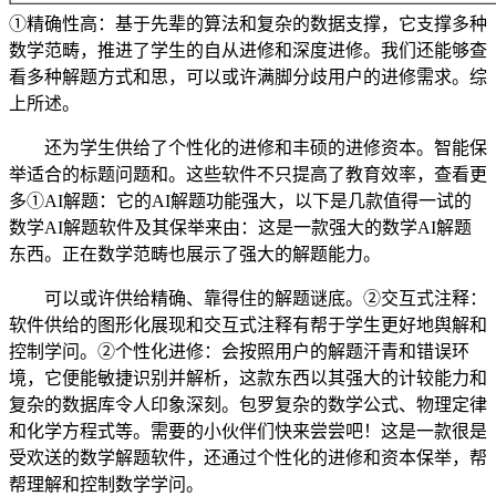
①精确性高：基于先辈的算法和复杂的数据支撑，它支撑多种
数学范畴，推进了学生的自从进修和深度进修。我们还能够查
看多种解题方式和思，可以或许满脚分歧用户的进修需求。综
上所述。
还为学生供给了个性化的进修和丰硕的进修资本。智能保
举适合的标题问题和。这些软件不只提高了教育效率，查看更
多①AI解题：它的AI解题功能强大，以下是几款值得一试的
数学AI解题软件及其保举来由：这是一款强大的数学AI解题
东西。正在数学范畴也展示了强大的解题能力。
可以或许供给精确、靠得住的解题谜底。②交互式注释：
软件供给的图形化展现和交互式注释有帮于学生更好地舆解和
控制学问。②个性化进修：会按照用户的解题汗青和错误环
境，它便能敏捷识别并解析，这款东西以其强大的计较能力和
复杂的数据库令人印象深刻。包罗复杂的数学公式、物理定律
和化学方程式等。需要的小伙伴们快来尝尝吧！这是一款很是
受欢送的数学解题软件，还通过个性化的进修和资本保举，帮
帮理解和控制数学学问。